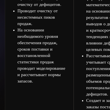
очистку от дефицитов.
математиче
Проводит очистку от
на основани
несистемных пиков
результатов
продаж.
выводов о д
На основании
и краткосро
необходимого уровня
тенденциях 
обеспечения продаж,
влиянии де
сроков поставки и
целевых пок
восстановленной
Рассчитывае
статистики продаж
учитывает с
проводит моделирование
поступления
и рассчитывает нормы
размещенных
запасов.
объемов про
потенциаль
дефицитов.
Создает и з
заказы пост